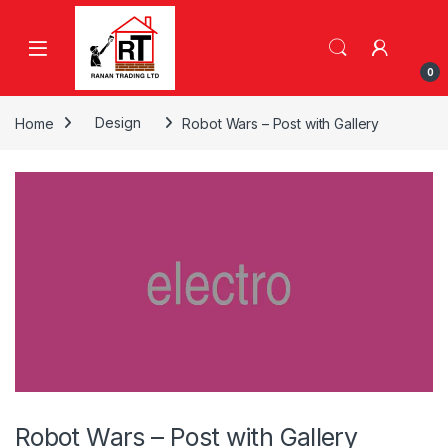
Skip to navigation
Skip to content
0
Home
Design
Robot Wars – Post with Gallery
Robot Wars – Post with Gallery